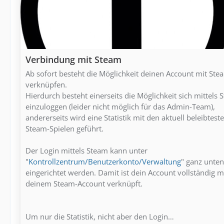
Verbindung mit Steam
Ab sofort besteht die Möglichkeit deinen Account mit Ste
verknüpfen.
Hierdurch besteht einerseits die Möglichkeit sich mittels 
einzuloggen (leider nicht möglich für das Admin-Team),
andererseits wird eine Statistik mit den aktuell beleibtest
Steam-Spielen geführt.
Der Login mittels Steam kann unter
"
Kontrollzentrum/Benutzerkonto/Verwaltung
" ganz unten
eingerichtet werden. Damit ist dein Account vollständig m
deinem Steam-Account verknüpft.
Um nur die Statistik, nicht aber den Login…