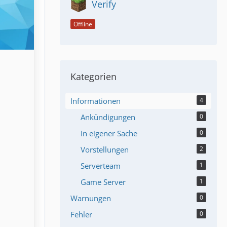
Verify
Offline
Kategorien
Informationen
4
Ankündigungen
0
In eigener Sache
0
Vorstellungen
2
Serverteam
1
Game Server
1
Warnungen
0
Fehler
0