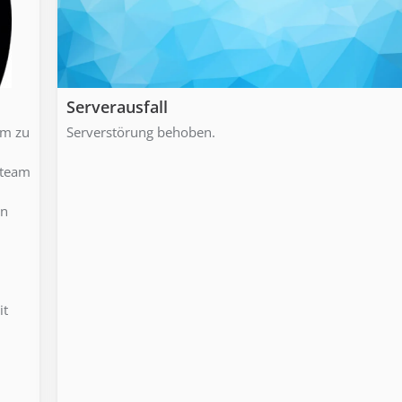
Serverausfall
am zu
Serverstörung behoben.
Steam
en
it