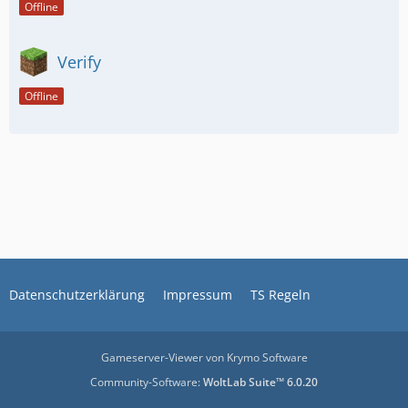
Offline
Verify
Offline
Datenschutzerklärung
Impressum
TS Regeln
Gameserver-Viewer von Krymo Software
Community-Software:
WoltLab Suite™ 6.0.20